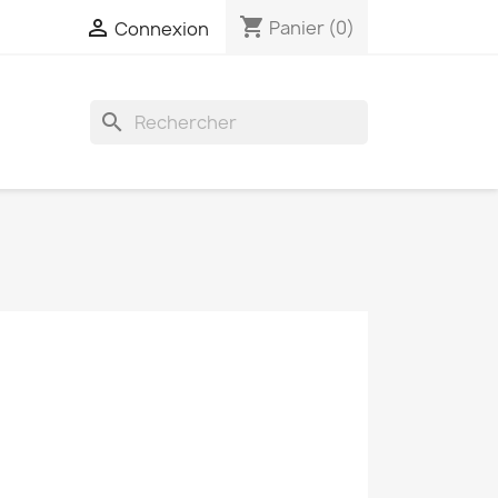
shopping_cart

Panier
(0)
Connexion
search