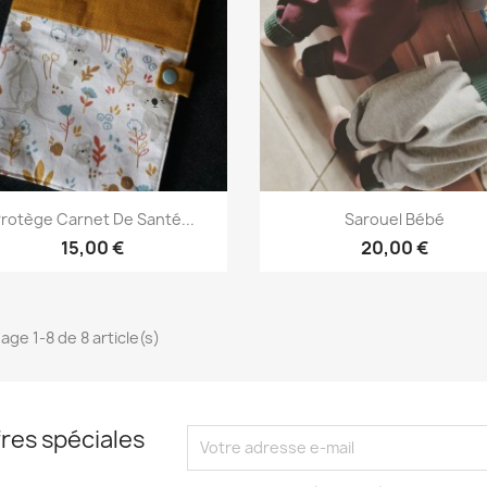
Aperçu rapide
Aperçu rapide


rotège Carnet De Santé...
Sarouel Bébé
15,00 €
20,00 €
age 1-8 de 8 article(s)
res spéciales