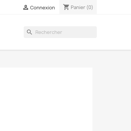
shopping_cart

Panier
(0)
Connexion
search