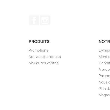
Facebook
Instagram
PRODUITS
NOTR
Promotions
Livrai
Nouveaux produits
Mentio
Meilleures ventes
Condit
A pro
Paieme
Nous 
Plan d
Magas