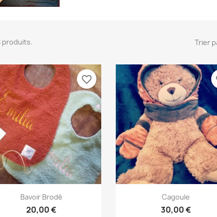
 8 produits.
Trier p
favorite_border
fa
Aperçu rapide
Aperçu rapide


Bavoir Brodé
Cagoule
20,00 €
30,00 €