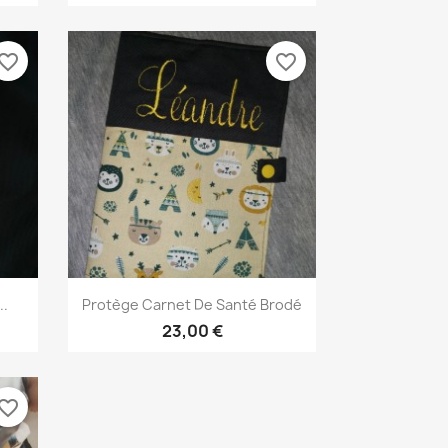
vorite_border
favorite_border
×
×
×
×
Aperçu rapide

..
Protège Carnet De Santé Brodé
23,00 €
vorite_border