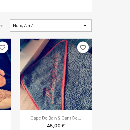

ar :
Nom, A à Z
vorite_border
favorite_border
Aperçu rapide

Cape De Bain & Gant De...
45,00 €